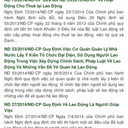
Động Cho Thuê lại Lao Động
Nghị Định 73/2014/NĐ-CP ngày 23/7/2014 Của Chính phủ ban
hành Nghị định sửa đổi, bổ sung Điều 29 Nghị định số
55/2013/NĐ-CP ngày 22 tháng 5 năm 2013 của Chính phủ quy
định chi tiết thi hành Khoản 3 Điều 54 của Bộ luật Lao động về
việc cấp phép hoạt động cho thuê lại lao động, việc ký quỹ và
Danh...
NĐ 53/2014/NĐ-CP Quy Định Việc Cơ Quản Quản Lý Nhà
Nước Lấy Ý Kiến Tổ Chức Đại Diện, Sữ Dụng Người Lao
Động Trong Việc Xây Dựng Chính Sách, Pháp Luật Về Lao
Động Và Những Vấn Đề Về Quan hệ Lao Động
NĐ 53/2014/NĐ-CP ngày 26/5/2014 Cùa Chính phủ ban hành
Nghị định quy định việc cơ quan quản lý nhà nước lấy ý kiến tổ
chức đại diện người lao động, tổ chức đại diện người sử dụng lao
động trong việc xây dựng chính sách, pháp luật về lao động và
những vấn đề về quan hệ lao động
NĐ 27/2014/NĐ-CP Quy Định Về Lao Động Là Người Giúp
Việc
Nghị Định 27/2014/NĐ-CP Ngày 7/4/2014 của Chính phủ ban
hành Nghị định quy định chi tiết thi hành một số điều của Bộ luật
Lao động về lao động là người giúp việc gia đình