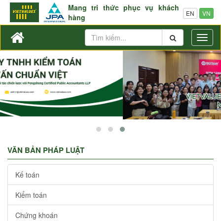
Mang tri thức phục vụ khách
EN
VN
hàng
Toggl
naviga
VĂN BẢN PHÁP LUẬT
Kế toán
Kiểm toán
Chứng khoán