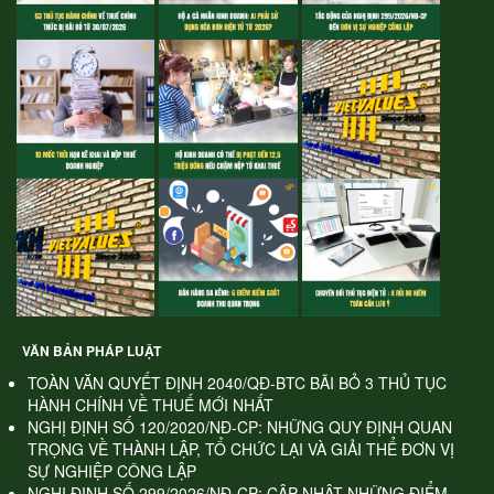
VĂN BẢN PHÁP LUẬT
TOÀN VĂN QUYẾT ĐỊNH 2040/QĐ-BTC BÃI BỎ 3 THỦ TỤC
HÀNH CHÍNH VỀ THUẾ MỚI NHẤT
NGHỊ ĐỊNH SỐ 120/2020/NĐ-CP: NHỮNG QUY ĐỊNH QUAN
TRỌNG VỀ THÀNH LẬP, TỔ CHỨC LẠI VÀ GIẢI THỂ ĐƠN VỊ
SỰ NGHIỆP CÔNG LẬP
NGHỊ ĐỊNH SỐ 299/2026/NĐ-CP: CẬP NHẬT NHỮNG ĐIỂM