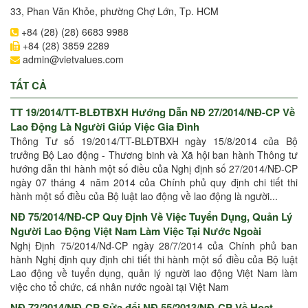
33, Phan Văn Khỏe, phường Chợ Lớn, Tp. HCM
+84 (28) (28) 6683 9988
+84 (28) 3859 2289
admin@vietvalues.com
TẤT CẢ
TT 19/2014/TT-BLĐTBXH Hướng Dẫn NĐ 27/2014/NĐ-CP Về
Lao Động Là Người Giúp Việc Gia Đình
Thông Tư số 19/2014/TT-BLĐTBXH ngày 15/8/2014 của Bộ
trưởng Bộ Lao động - Thương binh và Xã hội ban hành Thông tư
hướng dẫn thi hành một số điều của Nghị định số 27/2014/NĐ-CP
ngày 07 tháng 4 năm 2014 của Chính phủ quy định chi tiết thi
hành một số điều của Bộ luật lao động về lao động là người...
NĐ 75/2014/NĐ-CP Quy Định Về Việc Tuyển Dụng, Quản Lý
Người Lao Động Việt Nam Làm Việc Tại Nước Ngoài
Nghị Định 75/2014/Nđ-CP ngày 28/7/2014 của Chính phủ ban
hành Nghị định quy định chi tiết thi hành một số điều của Bộ luật
Lao động về tuyển dụng, quản lý người lao động Việt Nam làm
việc cho tổ chức, cá nhân nước ngoài tại Việt Nam
NĐ 73/2014/NĐ-CP Sửa đổi NĐ 55/2013/NĐ-CP Về Hoạt