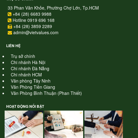
33 Phan Văn Khỏe, Phường Chợ Lớn, Tp.HCM
+84 (28) 6683 9988
Hotline 0919 696 168
+84 (28) 3859 2289
admin@vietvalues.com
LIÊN HỆ
Trụ sở chính
Chi nhánh Hà Nội
Chi nhánh Đà Nẵng
Chi nhánh HCM
Văn phòng Tây Ninh
Văn Phòng Tiền Giang
Văn Phòng Bình Thuận (Phan Thiết)
HOẠT ĐỘNG NỔI BẬT