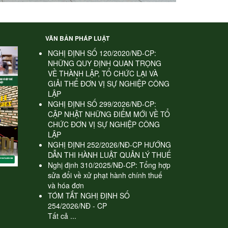
VĂN BẢN PHÁP LUẬT
NGHỊ ĐỊNH SỐ 120/2020/NĐ-CP:
NHỮNG QUY ĐỊNH QUAN TRỌNG
VỀ THÀNH LẬP, TỔ CHỨC LẠI VÀ
GIẢI THỂ ĐƠN VỊ SỰ NGHIỆP CÔNG
LẬP
NGHỊ ĐỊNH SỐ 299/2026/NĐ-CP:
CẬP NHẬT NHỮNG ĐIỂM MỚI VỀ TỔ
CHỨC ĐƠN VỊ SỰ NGHIỆP CÔNG
LẬP
NGHỊ ĐỊNH 252/2026/NĐ-CP HƯỚNG
DẪN THI HÀNH LUẬT QUẢN LÝ THUẾ
Nghị định 310/2025/NĐ-CP: Tổng hợp
sửa đổi về xử phạt hành chính thuế
và hóa đơn
TÓM TẮT NGHỊ ĐỊNH SỐ
254/2026/NĐ - CP
Tất cả ...