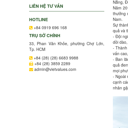
Nẵng, Đ
LIÊN HỆ TƯ VẤN
Năm 201
thưởng 
HOTLINE
Nam.
Sự thành
+84 0919 696 168
quả và t
TRỤ SỞ CHÍNH
- Đội ng
dồi dào,
33, Phan Văn Khỏe, phường Chợ Lớn,
- Thành 
Tp. HCM
vấn cao,
+84 (28) (28) 6683 9988
- Ban l
+84 (28) 3859 2289
quả đem 
admin@vietvalues.com
mọi phư
- Ngoài 
cạnh cá
nhân gặp