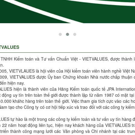
ETVALUES
 TNHH Kiểm toán và Tư vấn Chuẩn Việt - VIETVALUES, được thành lậ
n.
005, VIETVLAUES là hội viên của Hội kiểm toán viên hành nghề Việt 
009, VIETVALUES được Ủy ban Chứng khoán Nhà nước chấp thuận cho 
đến hiện nay.
LUES hiện là thành viên của Hãng Kiểm toán quốc tế JPA Internationa
 động uy tín trên toàn thế giới được thành lập từ năm 1987 có mặt tạ
0.000 kháhc hàng trên toàn thế giới. Việc tham gia tích cực vào các 
 Nam tạo cho Công ty có cơ hội tiếp xúc và trao đổi với các công ty ki
ES tự hào là một trong các công ty kiểm toán và tư vấn uy tín hàng 
 22 năm hoạt động liên tục, hiện nay khách hàng của VIETVALUES tr
 triển thành công mạng lưới các Văn phòng và Chi nhánh tại các tru