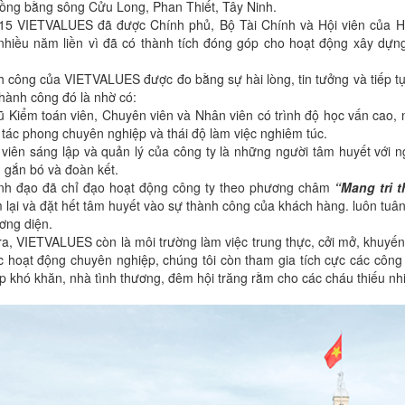
ồng bằng sông Cửu Long, Phan Thiết, Tây Ninh.
5 VIETVALUES đã được Chính phủ, Bộ Tài Chính và Hội viên của H
nhiều năm liền vì đã có thành tích đóng góp cho hoạt động xây dựng 
 công của VIETVALUES được đo bằng sự hài lòng, tin tưởng và tiếp tụ
hành công đó là nhờ có:
ũ Kiểm toán viên, Chuyên viên và Nhân viên có trình độ học vấn cao,
 tác phong chuyên nghiệp và thái độ làm việc nghiêm túc.
viên sáng lập và quản lý của công ty là những người tâm huyết với n
 gắn bó và đoàn kết.
ãnh đạo đã chỉ đạo hoạt động công ty theo phương châm
“Mang tri 
lại và đặt hết tâm huyết vào sự thành công của khách hàng. luôn tuâ
ơng diện.
ra, VIETVALUES còn là môi trường làm việc trung thực, cởi mở, khuyến
c hoạt động chuyên nghiệp, chúng tôi còn tham gia tích cực các côn
 khó khăn, nhà tình thương, đêm hội trăng rằm cho các cháu thiếu nh