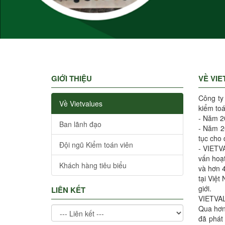
GIỚI THIỆU
VỀ VI
Công ty
Về Vietvalues
kiểm toá
- Năm 2
Ban lãnh đạo
- Năm 2
tục cho 
Đội ngũ Kiểm toán viên
- VIETVA
vấn hoạt
Khách hàng tiêu biểu
và hơn 4
tại Việt
giới.
LIÊN KẾT
VIETVALU
Qua hơn
đã phát