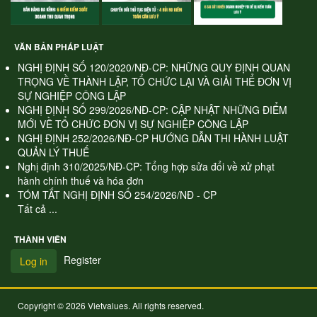
VĂN BẢN PHÁP LUẬT
NGHỊ ĐỊNH SỐ 120/2020/NĐ-CP: NHỮNG QUY ĐỊNH QUAN
TRỌNG VỀ THÀNH LẬP, TỔ CHỨC LẠI VÀ GIẢI THỂ ĐƠN VỊ
SỰ NGHIỆP CÔNG LẬP
NGHỊ ĐỊNH SỐ 299/2026/NĐ-CP: CẬP NHẬT NHỮNG ĐIỂM
MỚI VỀ TỔ CHỨC ĐƠN VỊ SỰ NGHIỆP CÔNG LẬP
NGHỊ ĐỊNH 252/2026/NĐ-CP HƯỚNG DẪN THI HÀNH LUẬT
QUẢN LÝ THUẾ
Nghị định 310/2025/NĐ-CP: Tổng hợp sửa đổi về xử phạt
hành chính thuế và hóa đơn
TÓM TẮT NGHỊ ĐỊNH SỐ 254/2026/NĐ - CP
Tất cả ...
THÀNH VIÊN
Register
Log in
Copyright © 2026 Vietvalues. All rights reserved.