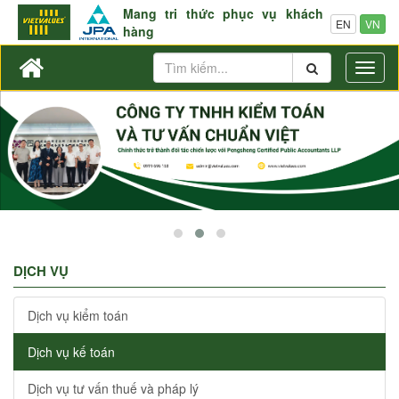
Mang tri thức phục vụ khách
EN
VN
hàng
Toggl
naviga
DỊCH VỤ
Dịch vụ kiểm toán
Dịch vụ kế toán
Dịch vụ tư vấn thuế và pháp lý