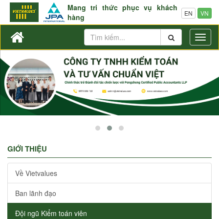
Mang tri thức phục vụ khách
EN
VN
hàng
Toggl
naviga
GIỚI THIỆU
Về Vietvalues
Ban lãnh đạo
Đội ngũ Kiểm toán viên