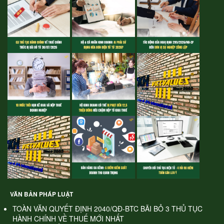
VĂN BẢN PHÁP LUẬT
TOÀN VĂN QUYẾT ĐỊNH 2040/QĐ-BTC BÃI BỎ 3 THỦ TỤC
HÀNH CHÍNH VỀ THUẾ MỚI NHẤT