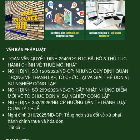
VĂN BẢN PHÁP LUẬT
TOÀN VĂN QUYẾT ĐỊNH 2040/QĐ-BTC BÃI BỎ 3 THỦ TỤC
HÀNH CHÍNH VỀ THUẾ MỚI NHẤT
NGHỊ ĐỊNH SỐ 120/2020/NĐ-CP: NHỮNG QUY ĐỊNH QUAN
TRỌNG VỀ THÀNH LẬP, TỔ CHỨC LẠI VÀ GIẢI THỂ ĐƠN VỊ
SỰ NGHIỆP CÔNG LẬP
NGHỊ ĐỊNH SỐ 299/2026/NĐ-CP: CẬP NHẬT NHỮNG ĐIỂM
MỚI VỀ TỔ CHỨC ĐƠN VỊ SỰ NGHIỆP CÔNG LẬP
NGHỊ ĐỊNH 252/2026/NĐ-CP HƯỚNG DẪN THI HÀNH LUẬT
QUẢN LÝ THUẾ
Nghị định 310/2025/NĐ-CP: Tổng hợp sửa đổi về xử phạt
hành chính thuế và hóa đơn
Tất cả ...