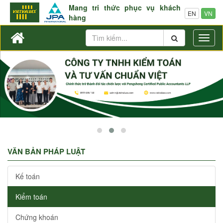
Mang tri thức phục vụ khách
EN
VN
hàng
Toggl
naviga
VĂN BẢN PHÁP LUẬT
Kế toán
Kiểm toán
Chứng khoán