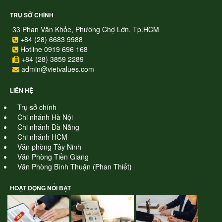
TRỤ SỞ CHÍNH
33 Phan Văn Khỏe, Phường Chợ Lớn, Tp.HCM
+84 (28) 6683 9988
Hotline 0919 696 168
+84 (28) 3859 2289
admin@vietvalues.com
LIÊN HỆ
Trụ sở chính
Chi nhánh Hà Nội
Chi nhánh Đà Nẵng
Chi nhánh HCM
Văn phòng Tây Ninh
Văn Phòng Tiền Giang
Văn Phòng Bình Thuận (Phan Thiết)
HOẠT ĐỘNG NỔI BẬT