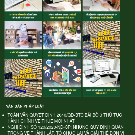
VĂN BẢN PHÁP LUẬT
TOÀN VĂN QUYẾT ĐỊNH 2040/QĐ-BTC BÃI BỎ 3 THỦ TỤC
HÀNH CHÍNH VỀ THUẾ MỚI NHẤT
NGHỊ ĐỊNH SỐ 120/2020/NĐ-CP: NHỮNG QUY ĐỊNH QUAN
TRỌNG VỀ THÀNH LẬP, TỔ CHỨC LẠI VÀ GIẢI THỂ ĐƠN VỊ