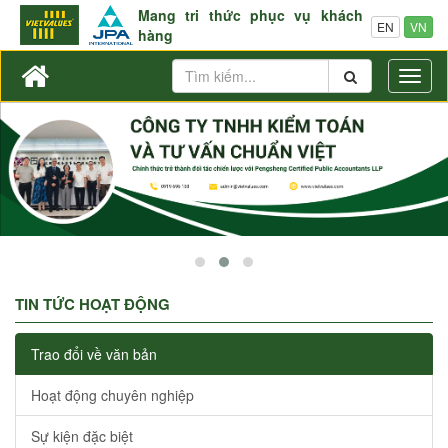
Mang tri thức phục vụ khách
EN
VN
hàng
Toggl
naviga
TIN TỨC HOẠT ĐỘNG
Trao đổi về văn bản
Hoạt động chuyên nghiệp
Sự kiện đặc biệt