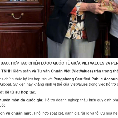
BÁO: HỢP TÁC CHIẾN LƯỢC QUỐC TẾ GIỮA VIETVALUES VÀ PE
 TNHH Kiểm toán và Tư vấn Chuẩn Việt (VietValues) trân trọng th
es chính thức ký kết hợp tác với
Pengsheng Certified Public Accoun
Global. Sự kiện này khẳng định vị thế của VietValues trong việc hỗ trợ
cốt lõi từ sự hợp tác:
huyên môn đa quốc gia:
Hỗ trợ doanh nghiệp thấu hiểu quy định pháp 
uốc.
ịch vụ chuẩn mực:
Phối hợp soát xét, đánh giá rủi ro và tối ưu hóa hệ