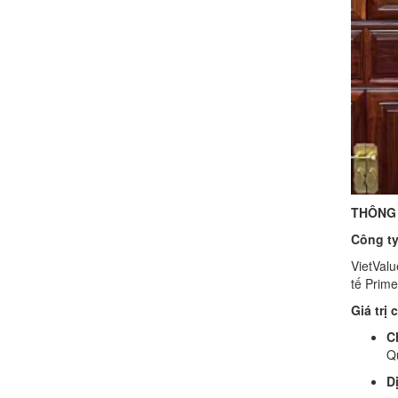
THÔNG 
Công ty
VietValu
tế Prime
Giá trị 
C
Q
D