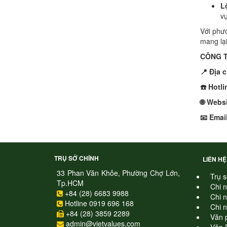
L
vự
Với ph
mang lại
CÔNG T
📍 Địa 
☎️ Hotl
🌐 Webs
📧 Emai
TRỤ SỞ CHÍNH
LIÊN HỆ
33 Phan Văn Khỏe, Phường Chợ Lớn,
Trụ s
Tp.HCM
Chi 
+84 (28) 6683 9988
Chi 
Hotline 0919 696 168
Chi 
+84 (28) 3859 2289
Văn 
admin@vietvalues.com
Văn 