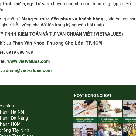
ộ trình mở rộng:
Tư vấn chuyên sâu cho các doanh nghiệp có kế ho
c.
ương châm
"Mang tri thức đến phục vụ khách hàng"
, VietValues c
 giá trị bền vững cho đối tác trong kỷ nguyên hội nhập.
Y TNHH KIỂM TOÁN VÀ TƯ VẤN CHUẨN VIỆT (VIETVALUES)
chỉ: 33 Phan Văn Khỏe, Phường Chợ Lớn, TP.HCM
ine: 0919 696 168
ite:
www.vietvalues.com
l:
admin@vietvalues.com
HOẠT ĐỘNG NỔI BẬT
ở chính
nhánh Hà Nội
nhánh Đà Nẵng
nhánh HCM
phòng Tây Ninh
Phòng Tiền Giang